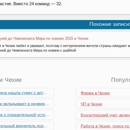
астие. Вместо 24 команд — 32.
Похожие записи
дней до Чемпионата Мира по хоккею 2015 в Чехии
т в Чехии любят и уважают, поэтому с нетерпением жители страны ожидают м
дней до Чемпионата Мира по хоккею с шайбой
и Чехии
Попул
скими снарядами, остановив движение поездов
Фирма в Чехии
мость и почему меняются их предпочтения?
ЧП в Чехии
ьной устойчивости экономики Чехии
Бухгалтерский учет, веде
риближается к Чехии, необходима бдительность граждан
Работа в Чехии, поиск по