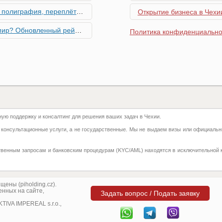
ровальные работы в Чехии - простая лицензия №14
Открытие бизнеса в Чехии
тинг глобальной мобильности 2026 года
Политика конфиденциально
их материалов в Чехии - простая лицензия №13
го товара в Чехии - простая лицензия №11
ку Семей с Детьми через Пособия по Уходу
ю поддержку и консалтинг для решения ваших задач в Чехии.
азделение готово противостоять терактам и угонам
 консультационные услуги, а не государственные. Мы не выдаем визы или официальн
добралась и до вашего двора
твенным запросам и банковским процедурам (KYC/AML) находятся в исключительной 
 на фуникулере
притягивают миллионы туристов?
ены (piholding.cz).
нных на сайте,
Задать вопрос / Подать заявку
ка с крупной суммой денег нашла своего владельца
IVA IMPEREAL s.r.o.,
угрожают диким животным – как помочь?