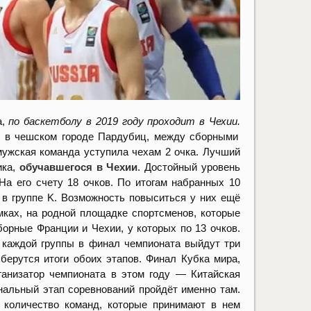
а,
по баскетболу в 2019 году проходит в Чехии.
н в чешском городе Пардубиц, между сборными
 мужская команда уступила чехам 2 очка. Лучший
ика,
обучавшегося в Чехии
. Достойный уровень
а его счету 18 очков. По итогам набранных 10
 в группе K. Возможность повыситься у них ещё
мках, на родной площадке спортсменов, которые
борные Франции и Чехии, у которых по 13 очков.
з каждой группы в финал чемпионата выйдут три
ерутся итоги обоих этапов. Финал Кубка мира,
ганизатор чемпионата в этом году — Китайская
инальный этап соревнований пройдёт именно там.
 количество команд, которые принимают в нем