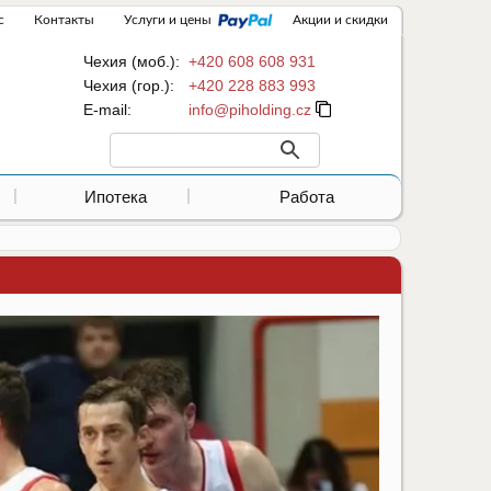
с
Контакты
Услуги и цены
Акции и скидки
Чехия (моб.):
+420 608 608 931
Чехия (гор.):
+420 228 883 993
Е-mail:
Ипотека
Работа