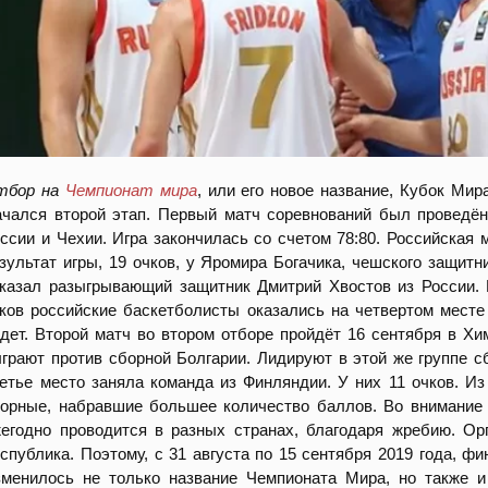
тбор на
Чемпионат мира
, или его новое название, Кубок Мир
чался второй этап. Первый матч соревнований был проведё
ссии и Чехии. Игра закончилась со счетом 78:80. Российская
зультат игры, 19 очков, у Яромира Богачика, чешского защитн
казал разыгрывающий защитник Дмитрий Хвостов из России. Н
ков российские баскетболисты оказались на четвертом месте
дет. Второй матч во втором отборе пройдёт 16 сентября в Хи
грают против сборной Болгарии. Лидируют в этой же группе с
етье место заняла команда из Финляндии. У них 11 очков. И
орные, набравшие большее количество баллов. Во внимание б
егодно проводится в разных странах, благодаря жребию. Ор
спублика. Поэтому, с 31 августа по 15 сентября 2019 года, ф
менилось не только название Чемпионата Мира, но также и