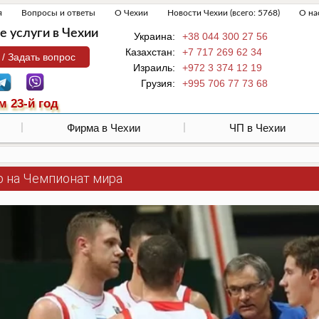
я
Вопросы и ответы
О Чехии
Новости Чехии (всего: 5768)
О на
 услуги в Чехии
Украина:
+38 044 300 27 56
Казахстан:
+7 717 269 62 34
 / Задать вопрос
Израиль:
+972 3 374 12 19
Грузия:
+995 706 77 73 68
м 23-й год
Фирма в Чехии
ЧП в Чехии
р на Чемпионат мира