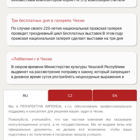
неизвестным композитором Корнетти.Эту композицию считали
Три бесплатных дня в галереях Чехии
По случаю своего 220-летия национальная пражская галерея
проведет трехдневный цикл бесплатных выставок В этом году
пражская национальная галерея сделает выставки на три дня
«Лейбелинг» в Чехии
В скором времени Министерство культуры Чешской Республики
выдвинет на рассмотрение поправку к закону, который запрещает
в дневное время суток употреблять нецензурные выражения в
RU
CZ
EN
Мы в PERSPEKTIVA IMPEREAL s.r.o. обеспечиваем профессиональную
поддержку и консалтинг для решения ваших задач в Чехии.
Пожалуйста, учитывайте, что как частная компания мы оказываем
консультационные услуги, а не государственные. Мы не выдаем визы или
официальные документы, но делаем всё возможное, чтобы ваша
подготовка к их получению в госорганах прошла успешно.