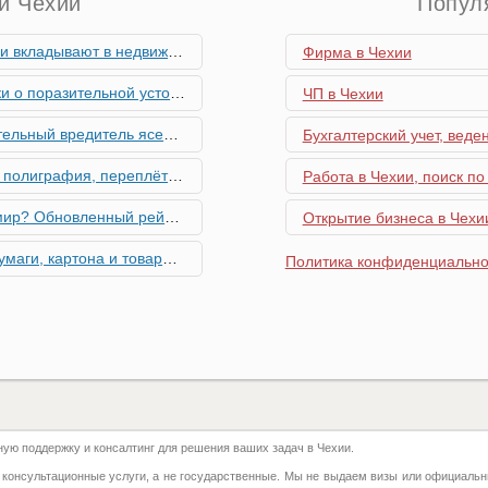
и Чехии
Попул
мость и почему меняются их предпочтения?
Фирма в Чехии
ьной устойчивости экономики Чехии
ЧП в Чехии
риближается к Чехии, необходима бдительность граждан
Бухгалтерский учет, веде
ровальные работы в Чехии - простая лицензия №14
Работа в Чехии, поиск по
тинг глобальной мобильности 2026 года
Открытие бизнеса в Чехии
их материалов в Чехии - простая лицензия №13
Политика конфиденциально
го товара в Чехии - простая лицензия №11
ку Семей с Детьми через Пособия по Уходу
азделение готово противостоять терактам и угонам
ю поддержку и консалтинг для решения ваших задач в Чехии.
добралась и до вашего двора
 консультационные услуги, а не государственные. Мы не выдаем визы или официальн