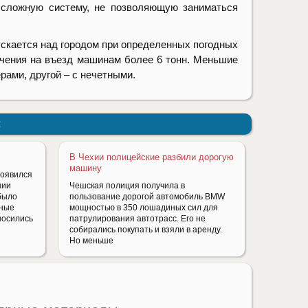
 сложную систему, не позволяющую заниматься
пускается над городом при определенных погодных
ничения на въезд машинам более 6 тонн. Меньшие
рами, другой – с нечетными.
:
В Чехии полицейские разбили дорогую
машину
появился
нии
Чешская полиция получила в
 было
пользование дорогой автомобиль BMW
чные
мощностью в 350 лошадиных сил для
носились
патрулирования автотрасс. Его не
собирались покупать и взяли в аренду.
Но меньше