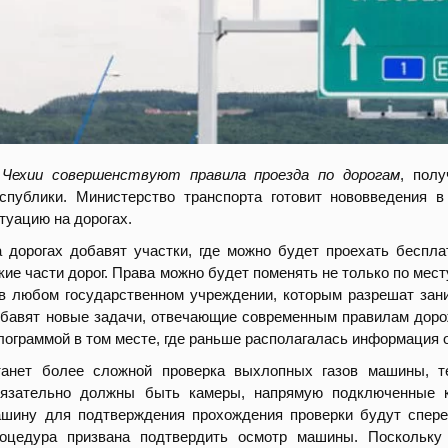
 Чехии совершенствуют правила проезда по дорогам
, пол
спублики. Министерство транспорта готовит нововведения 
туацию на дорогах.
 дорогах добавят участки, где можно будет проехать беспла
кие части дорог. Права можно будет поменять не только по мес
в любом государственном учреждении, которым разрешат зани
бавят новые задачи, отвечающие современным правилам дорож
лограммой в том месте, где раньше располагалась информация 
анет более сложной проверка выхлопных газов машины, те
бязательно должны быть камеры, напрямую подключенные к
шину для подтверждения прохождения проверки будут сперед
роцедура призвана подтвердить осмотр машины. Поскольку