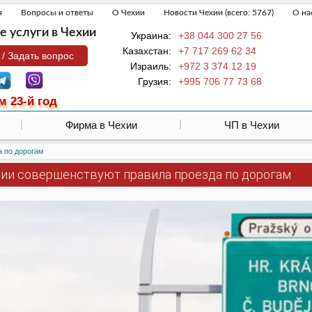
я
Вопросы и ответы
О Чехии
Новости Чехии (всего: 5767)
О на
 услуги в Чехии
Украина:
+38 044 300 27 56
Казахстан:
+7 717 269 62 34
 / Задать вопрос
Израиль:
+972 3 374 12 19
Грузия:
+995 706 77 73 68
м 23-й год
Фирма в Чехии
ЧП в Чехии
а по дорогам
хии совершенствуют правила проезда по дорогам