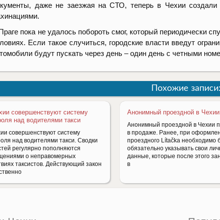
кументы, даже не заезжая на СТО, теперь в Чехии создали
хинациями.
Праге пока не удалось побороть смог, который периодически с
ловиях. Если такое случиться, городские власти введут огра
томобили будут пускать через день – один день с четными номе
Похожие записи
хии совершенствуют систему
Анонимный проездной в Чехии
роля над водителями такси
Анонимный проездной в Чехии 
хии совершенствуют систему
в продаже. Ранее, при оформле
роля над водителями такси. Сводки
проездного Lítačka необходимо
стей регулярно пополняются
обязательно указывать свои ли
щениями о неправомерных
данные, которые после этого за
твиях таксистов. Действующий закон
в
ственно