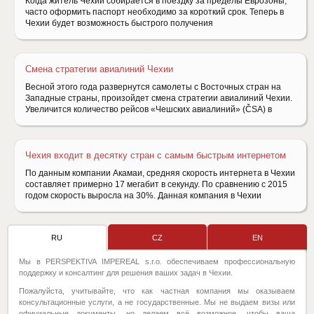
Когда житель Чехии собирается в поездку за пределы Еврозоны,
часто оформить паспорт необходимо за короткий срок. Теперь в
Чехии будет возможность быстрого получения
Смена стратегии авиалиний Чехии
Весной этого года развернутся самолеты с Восточных стран на
Западные страны, произойдет смена стратегии авиалиний Чехии.
Увеличится количество рейсов «Чешских авиалиний» (ČSA) в
Чехия входит в десятку стран с самым быстрым интернетом
По данным компании Акамаи, средняя скорость интернета в Чехии
составляет примерно 17 мегабит в секунду. По сравнению с 2015
годом скорость выросла на 30%. Данная компания в Чехии
RU
CZ
EN
Мы в PERSPEKTIVA IMPEREAL s.r.o. обеспечиваем профессиональную
поддержку и консалтинг для решения ваших задач в Чехии.
Пожалуйста, учитывайте, что как частная компания мы оказываем
консультационные услуги, а не государственные. Мы не выдаем визы или
официальные документы, но делаем всё возможное, чтобы ваша