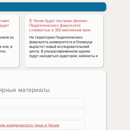
:
учают
В Чехии будет построен филиал
будет
Педагогического факультета
стоимостью в 300 миллионов крон
учили за
На территории Педагогического
факультета университета в Оломоуце
 или, в
вырастет новый исследовательский
тно,
центр. В ультрасовременном здании
будут находиться аудитории, кабинеты и
ярные материалы
ние юридического лица в Чехии