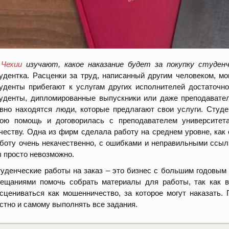
 Чехии
изучают, какое наказание будет за покупку студен
удентка. Расценки за труд, написанный другим человеком, мо
уденты прибегают к услугам других исполнителей достаточно
уденты, дипломированные выпускники или даже преподавател
вно находятся люди, которые предлагают свои услуги. Сту
вою помощь и договорилась с преподавателем университет
честву. Одна из фирм сделала работу на среднем уровне, как
боту очень некачественно, с ошибками и неправильными ссыл
 просто невозможно.
уденческие работы на заказ – это бизнес с большим годовым 
ещаниями помочь собрать материалы для работы, так как 
сцениваться как мошенничество, за которое могут наказать.
стно и самому выполнять все задания.