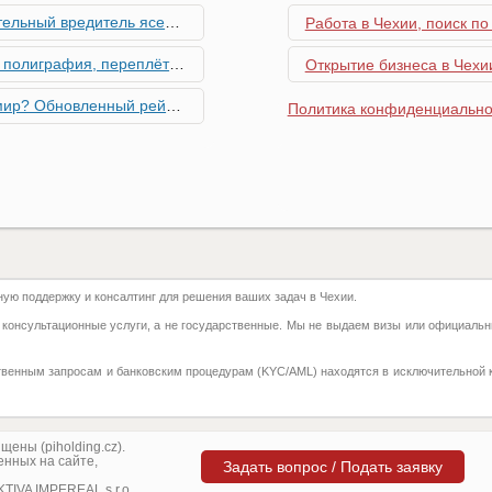
риближается к Чехии, необходима бдительность граждан
Работа в Чехии, поиск по
ровальные работы в Чехии - простая лицензия №14
Открытие бизнеса в Чехии
тинг глобальной мобильности 2026 года
Политика конфиденциально
их материалов в Чехии - простая лицензия №13
го товара в Чехии - простая лицензия №11
ку Семей с Детьми через Пособия по Уходу
ю поддержку и консалтинг для решения ваших задач в Чехии.
азделение готово противостоять терактам и угонам
 консультационные услуги, а не государственные. Мы не выдаем визы или официальн
добралась и до вашего двора
твенным запросам и банковским процедурам (KYC/AML) находятся в исключительной 
 на фуникулере
притягивают миллионы туристов?
ены (piholding.cz).
нных на сайте,
Задать вопрос / Подать заявку
ка с крупной суммой денег нашла своего владельца
IVA IMPEREAL s.r.o.,