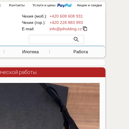
с
Контакты
Услуги и цены
Акции и скидки
Чехия (моб.):
+420 608 608 931
Чехия (гор.):
+420 228 883 993
Е-mail:
Ипотека
Работа
енческой работы