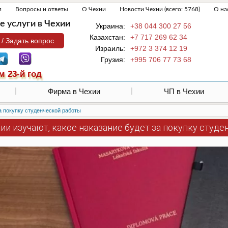
я
Вопросы и ответы
О Чехии
Новости Чехии (всего: 5768)
О на
 услуги в Чехии
Украина:
+38 044 300 27 56
Казахстан:
+7 717 269 62 34
 / Задать вопрос
Израиль:
+972 3 374 12 19
Грузия:
+995 706 77 73 68
м 23-й год
Фирма в Чехии
ЧП в Чехии
за покупку студенческой работы
ии изучают, какое наказание будет за покупку студ