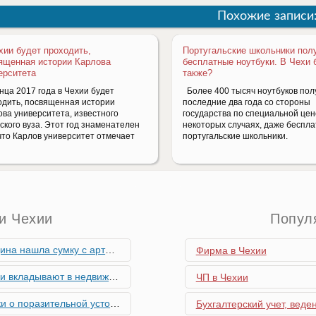
Похожие записи
хии будет проходить,
Португальские школьники пол
ященная истории Карлова
бесплатные ноутбуки. В Чехи 
ерситета
также?
нца 2017 года в Чехии будет
Более 400 тысяч ноутбуков пол
одить, посвященная истории
последние два года со стороны
ова университета, известного
государства по специальной цене
ского вуза. Этот год знаменателен
некоторых случаях, даже беспла
 что Карлов университет отмечает
португальские школьники.
и Чехии
Попул
скими снарядами, остановив движение поездов
Фирма в Чехии
мость и почему меняются их предпочтения?
ЧП в Чехии
ьной устойчивости экономики Чехии
Бухгалтерский учет, веде