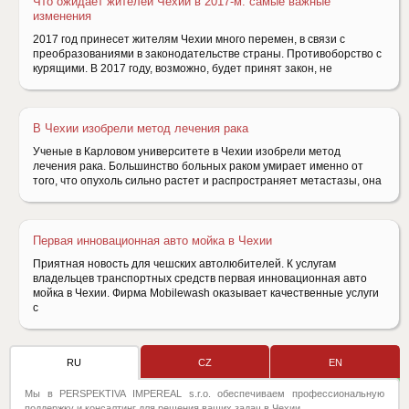
Что ожидает жителей Чехии в 2017-м: самые важные
изменения
2017 год принесет жителям Чехии много перемен, в связи с
преобразованиями в законодательстве страны. Противоборство с
курящими. В 2017 году, возможно, будет принят закон, не
В Чехии изобрели метод лечения рака
Ученые в Карловом университете в Чехии изобрели метод
лечения рака. Большинство больных раком умирает именно от
того, что опухоль сильно растет и распространяет метастазы, она
Первая инновационная авто мойка в Чехии
Приятная новость для чешских автолюбителей. К услугам
владельцев транспортных средств первая инновационная авто
мойка в Чехии. Фирма Mobilewash оказывает качественные услуги
с
RU
CZ
EN
Мы в PERSPEKTIVA IMPEREAL s.r.o. обеспечиваем профессиональную
поддержку и консалтинг для решения ваших задач в Чехии.