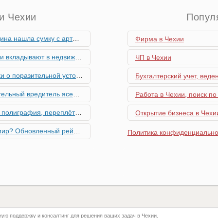
и Чехии
Попул
скими снарядами, остановив движение поездов
Фирма в Чехии
мость и почему меняются их предпочтения?
ЧП в Чехии
ьной устойчивости экономики Чехии
Бухгалтерский учет, веде
риближается к Чехии, необходима бдительность граждан
Работа в Чехии, поиск по
ровальные работы в Чехии - простая лицензия №14
Открытие бизнеса в Чехии
тинг глобальной мобильности 2026 года
Политика конфиденциально
их материалов в Чехии - простая лицензия №13
го товара в Чехии - простая лицензия №11
ку Семей с Детьми через Пособия по Уходу
ю поддержку и консалтинг для решения ваших задач в Чехии.