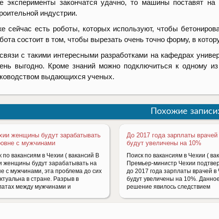
е эксперименты закончатся удачно, то машины поставят на
роительной индустрии.
е сейчас есть роботы, которых используют, чтобы бетонирова
бота состоит в том, чтобы вырезать очень точно форму, в котор
связи с такими интересными разработками на кафедрах униве
ень выгодно. Кроме знаний можно подключиться к одному из
ководством выдающихся ученых.
Похожие записи
хии женщины будут зарабатывать
До 2017 года зарплаты врачей
ровне с мужчинами
будут увеличены на 10%
 по вакансиям в Чехии ( вакансий В
Поиск по вакансиям в Чехии ( ва
и женщины будут зарабатывать на
Премьер-министр Чехии подтвер
не с мужчинами, эта проблема до сих
до 2017 года зарплаты врачей в
ктуальна в стране. Разрыв в
будут увеличены на 10%. Данно
латах между мужчинами и
решение явилось следствием