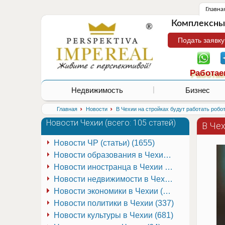
Главна
Комплексные
Подать заявку
Работае
Недвижимость
Бизнес
›
›
Главная
Новости
В Чехии на стройках будут работать робо
Новости Чехии (
всего: 105 статей
)
В Чех
Новости ЧР (статьи) (1655)
Новости образования в Чехии (251)
Новости иностранца в Чехии (223)
Новости недвижимости в Чехии (337)
Новости экономики в Чехии (941)
Новости политики в Чехии (337)
Новости культуры в Чехии (681)