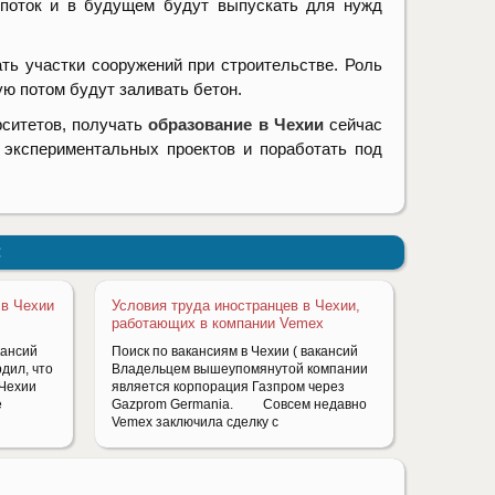
 поток и в будущем будут выпускать для нужд
ть участки сооружений при строительстве. Роль
ую потом будут заливать бетон.
рситетов, получать
образование в Чехии
сейчас
 экспериментальных проектов и поработать под
:
 в Чехии
Условия труда иностранцев в Чехии,
работающих в компании Vemex
кансий
Поиск по вакансиям в Чехии ( вакансий
дил, что
Владельцем вышеупомянутой компании
 Чехии
является корпорация Газпром через
е
Gazprom Germania. Совсем недавно
Vemex заключила сделку с