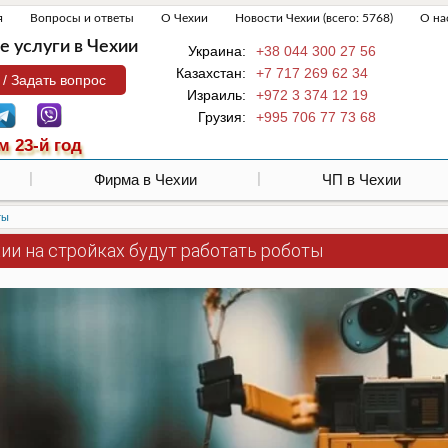
я
Вопросы и ответы
О Чехии
Новости Чехии (всего: 5768)
О на
 услуги в Чехии
Украина:
+38 044 300 27 56
Казахстан:
+7 717 269 62 34
 / Задать вопрос
Израиль:
+972 3 374 12 19
Грузия:
+995 706 77 73 68
м 23-й год
Фирма в Чехии
ЧП в Чехии
ты
ии на стройках будут работать роботы