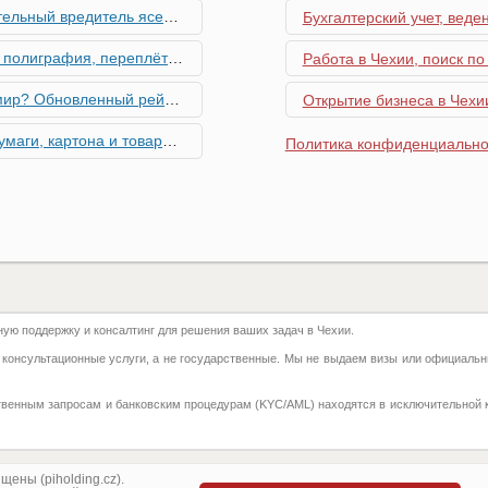
риближается к Чехии, необходима бдительность граждан
Бухгалтерский учет, веде
ровальные работы в Чехии - простая лицензия №14
Работа в Чехии, поиск по
тинг глобальной мобильности 2026 года
Открытие бизнеса в Чехии
их материалов в Чехии - простая лицензия №13
Политика конфиденциально
го товара в Чехии - простая лицензия №11
ку Семей с Детьми через Пособия по Уходу
азделение готово противостоять терактам и угонам
ю поддержку и консалтинг для решения ваших задач в Чехии.
добралась и до вашего двора
 консультационные услуги, а не государственные. Мы не выдаем визы или официальн
 на фуникулере
твенным запросам и банковским процедурам (KYC/AML) находятся в исключительной 
притягивают миллионы туристов?
ка с крупной суммой денег нашла своего владельца
ены (piholding.cz).