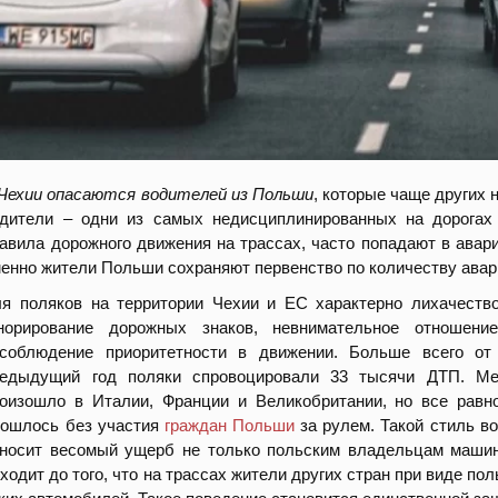
Чехии опасаются водителей из Польши
, которые чаще других
дители – одни из самых недисциплинированных на дорогах
авила дорожного движения на трассах, часто попадают в авар
енно жители Польши сохраняют первенство по количеству авар
я поляков на территории Чехии и ЕС характерно лихачество
гнорирование дорожных знаков, невнимательное отношени
соблюдение приоритетности в движении. Больше всего от 
редыдущий год поляки спровоцировали 33 тысячи ДТП. Ме
оизошло в Италии, Франции и Великобритании, но все равн
ошлось без участия
граждан Польши
за рулем. Такой стиль во
носит весомый ущерб не только польским владельцам маши
ходит до того, что на трассах жители других стран при виде п