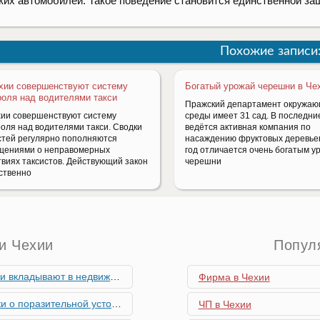
ких автомобилей. Такое поведение становится единственной за
Похожие записи
хии совершенствуют систему
Богатый урожай черешни в Че
роля над водителями такси
Пражский департамент окружа
хии совершенствуют систему
среды имеет 31 сад. В последни
роля над водителями такси. Сводки
ведётся активная компания по
стей регулярно пополняются
насаждению фруктовых деревьев
щениями о неправомерных
год отличается очень богатым 
твиях таксистов. Действующий закон
черешни
ственно
и Чехии
Попул
мость и почему меняются их предпочтения?
Фирма в Чехии
ьной устойчивости экономики Чехии
ЧП в Чехии