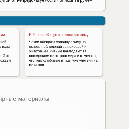
щитой от непредсказуемости поляков за рулем.
:
хии
В Чехии обещают холодную зиму
ющей
Чехии обещают холодную зиму на
е годы
основе наблюдений за природой и
животными. Ученые наблюдают за
. Этот
поведением животного мира и отмечают,
урожаем
что теплолюбивые птицы уже улетели на
юг, мыши
ярные материалы