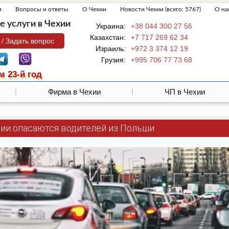
я
Вопросы и ответы
О Чехии
Новости Чехии (всего: 5767)
О на
 услуги в Чехии
Украина:
+38 044 300 27 56
Казахстан:
+7 717 269 62 34
 / Задать вопрос
Израиль:
+972 3 374 12 19
Грузия:
+995 706 77 73 68
м 23-й год
Фирма в Чехии
ЧП в Чехии
хии опасаются водителей из Польши