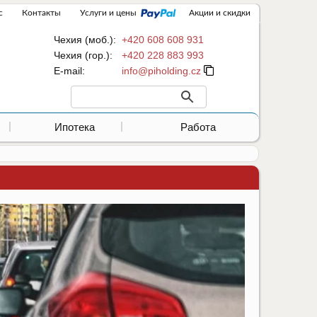
с
Контакты
Услуги и цены
Акции и скидки
Чехия (моб.):
+420 608 608 931
Чехия (гор.):
+420 228 883 993
Е-mail:
Ипотека
Работа