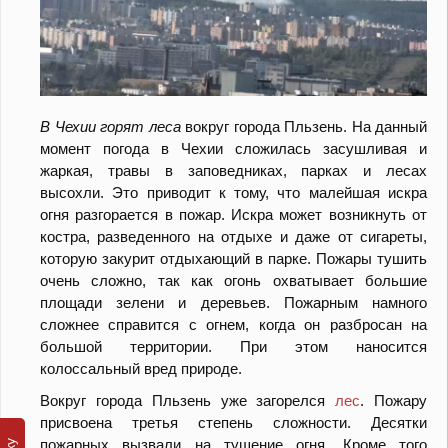
В Чехии горят леса
вокруг города Пльзень. На данный
момент погода в Чехии сложилась засушливая и
жаркая, травы в заповедниках, парках и лесах
высохли. Это приводит к тому, что малейшая искра
огня разгорается в пожар. Искра может возникнуть от
костра, разведенного на отдыхе и даже от сигареты,
которую закурит отдыхающий в парке. Пожары тушить
очень сложно, так как огонь охватывает большие
площади зелени и деревьев. Пожарным намного
сложнее справится с огнем, когда он разбросан на
большой территории. При этом наносится
колоссальный вред природе.
Вокруг города Пльзень уже загорелся
лес
. Пожару
присвоена третья степень сложности. Десятки
пожарных вызвали на тушение огня. Кроме того