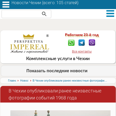
Новости Чехии (
всего: 105 статей
)
Работаем 23-й год
Все контакты
Комплексные услуги в Чехии
Показать последние новости
›
›
Главная
Новости
В Чехии опубликовали ранее неизвестные фотографии событий 1968 года
В Чехии опубликовали ранее неизвестные
фотографии событий 1968 года