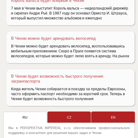
Король вальса будет впервые в Чехии
7 мая в Чехии выступит Король вальса — нидерландский дирижёр
и скрипач Aндре Рьё. В 1987 году он основал Оркестр И. Штрауса,
который выпустил множество альбомов и ежегодно
В Чехии можно будет арендовать велосипед
В Чехии можно будет арендовать велосипед, воспользовавшись
мобильным приложением. Скоро в Праге появится система
велосипедов, которые можно будет легко взять в аренду. На рынок
В Чехии будет возможность быстрого получения
загранпаспорта
Когда житель Чехии собирается в поездку за пределы Еврозоны,
часто оформить паспорт необходимо за короткий срок. Теперь в
Чехии будет возможность быстрого получения
RU
CZ
EN
Мы в PERSPEKTIVA IMPEREAL s.r.o. обеспечиваем профессиональную
поддержку и консалтинг для решения ваших задач в Чехии.