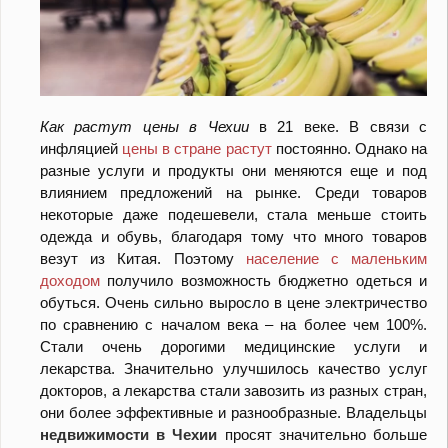
Как растут цены в Чехии
в 21 веке. В связи с
инфляцией
цены в стране растут
постоянно. Однако на
разные услуги и продукты они меняются еще и под
влиянием предложений на рынке. Среди товаров
некоторые даже подешевели, стала меньше стоить
одежда и обувь, благодаря тому что много товаров
везут из Китая. Поэтому
население с маленьким
доходом
получило возможность бюджетно одеться и
обуться. Очень сильно выросло в цене электричество
по сравнению с началом века – на более чем 100%.
Стали очень дорогими медицинские услуги и
лекарства. Значительно улучшилось качество услуг
докторов, а лекарства стали завозить из разных стран,
они более эффективные и разнообразные. Владельцы
недвижимости в Чехии
просят значительно больше