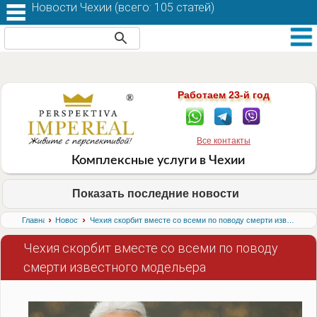
Новости Чехии (
всего: 105 статей
)
Работаем 23-й год
Все контакты
Комплексные услуги в Чехии
Показать последние новости
›
›
Главная
Новости
Чехия скорбит вместе со всеми по поводу смерти известного модельера
Чехия скорбит вместе со всеми по поводу
смерти известного модельера