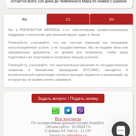
остается всего 100 дней до Чемпионата Мира по хоккею с шайбой
RU
CZ
EN
Мы в PERSPEKTIVA IMPEREAL s.r.o. обеспечиваем профессиональную
поддержку и консалтинг для решения ваших задач в Чехии.
Пожалуйста, учитывайте, что как частная компания мы оказываем
консультационные услуги, а не государственные. Мы не выдаем визы или
официальные документы, но делаем всё возможное, чтобы ваша
подготовка к их получению в госорганах прошла успешно.
Пожалуйста, учитывайте, что окончательные решения по государственным
запросам и банковским процедурам (KYC/AML) находятся в
исключительной компетенции соответствующих ведомств и организаций, на
которые мы не можем влиять напрямую.
Задать вопрос / Подать заявку
Все контакты
По независимым данным Google Analytics.
Объем сайта -
10.0684
Гб
Страниц А4 текста -
11 247
Design by
piholding.cz