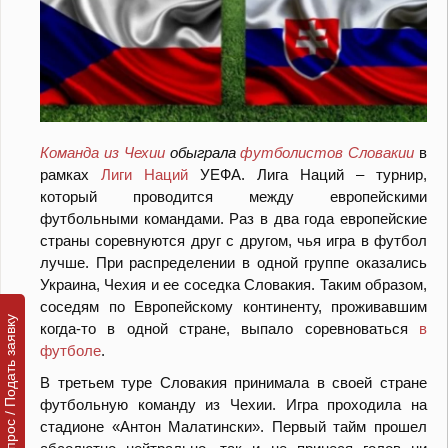
Команда из Чехии
обыграла
футболистов
Словакии
в
рамках
Лиги Наций
УЕФА. Лига Наций – турнир,
который проводится между европейскими
футбольными командами. Раз в два года европейские
страны соревнуются друг с другом, чья игра в футбол
лучше. При распределении в одной группе оказались
Украина, Чехия и ее соседка Словакия. Таким образом,
соседям по Европейскому континенту, проживавшим
Задать вопрос / Подать заявку
когда-то в одной стране, выпало соревноваться
в
футболе
.
В третьем туре Словакия принимала в своей стране
футбольную команду из Чехии. Игра проходила на
стадионе «Антон Малатински». Первый тайм прошел