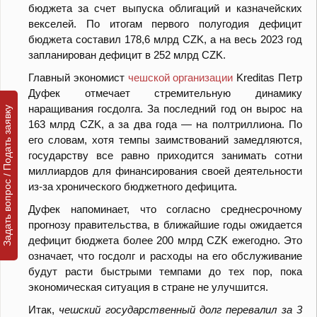
бюджета за счет выпуска облигаций и казначейских
векселей. По итогам первого полугодия дефицит
бюджета составил 178,6 млрд CZK, а на весь 2023 год
запланирован дефицит в 252 млрд CZK.
Главный экономист
чешской организации
Kreditas Петр
Дуфек отмечает стремительную динамику
наращивания госдолга. За последний год он вырос на
Задать вопрос / Подать заявку
163 млрд CZK, а за два года — на полтриллиона. По
его словам, хотя темпы заимствований замедляются,
государству все равно приходится занимать сотни
миллиардов для финансирования своей деятельности
из-за хронического бюджетного дефицита.
Дуфек напоминает, что согласно среднесрочному
прогнозу правительства, в ближайшие годы ожидается
дефицит бюджета более 200 млрд CZK ежегодно. Это
означает, что госдолг и расходы на его обслуживание
будут расти быстрыми темпами до тех пор, пока
экономическая ситуация в стране не улучшится.
Итак,
чешский государственный долг перевалил за 3