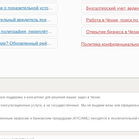
ьной устойчивости экономики Чехии
Бухгалтерский учет, веде
риближается к Чехии, необходима бдительность граждан
Работа в Чехии, поиск по
ровальные работы в Чехии - простая лицензия №14
Открытие бизнеса в Чехии
тинг глобальной мобильности 2026 года
Политика конфиденциально
их материалов в Чехии - простая лицензия №13
го товара в Чехии - простая лицензия №11
ку Семей с Детьми через Пособия по Уходу
ю поддержку и консалтинг для решения ваших задач в Чехии.
азделение готово противостоять терактам и угонам
 консультационные услуги, а не государственные. Мы не выдаем визы или официальн
добралась и до вашего двора
твенным запросам и банковским процедурам (KYC/AML) находятся в исключительной 
 на фуникулере
притягивают миллионы туристов?