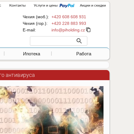
с
Контакты
Услуги и цены
Акции и скидки
Чехия (моб.):
+420 608 608 931
Чехия (гор.):
+420 228 883 993
Е-mail:
Ипотека
Работа
го антивируса