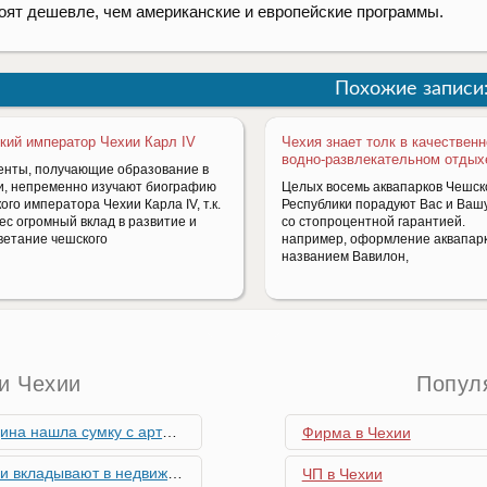
оят дешевле, чем американские и европейские программы.
Похожие записи
кий император Чехии Карл IV
Чехия знает толк в качествен
водно-развлекательном отдых
енты, получающие образование в
и, непременно изучают биографию
Целых восемь аквапарков Чешск
ого императора Чехии Карла IV, т.к.
Республики порадуют Вас и Ваш
ес огромный вклад в развитие и
со стопроцентной гарантией. 
ветание чешского
например, оформление аквапар
названием Вавилон,
и Чехии
Попул
скими снарядами, остановив движение поездов
Фирма в Чехии
мость и почему меняются их предпочтения?
ЧП в Чехии