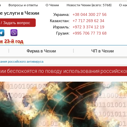
я
Вопросы и ответы
О Чехии
Новости Чехии (всего: 5768)
О на
 услуги в Чехии
Украина:
+38 044 300 27 56
Казахстан:
+7 717 269 62 34
 / Задать вопрос
Израиль:
+972 3 374 12 19
Грузия:
+995 706 77 73 68
м 23-й год
Фирма в Чехии
ЧП в Чехии
вания российского антивируса
хии беспокоятся по поводу использования российско