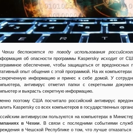
 Чехии беспокоятся по поводу использования российског
формация об опасности программы Kaspersky исходит от СШ
ограммное обеспечение, чтобы защищаться от вредоносных п
гативный опыт общения с этой программой. На их компьютерах
секреченную информацию и принес к себе домой. У сотрудн
мпьютера, антивирус отметил папки с секретными докумен
мпьютер и выкрасть секретную информацию.
енно поэтому США посчитало российский антивирус вредон
алить Kaspersky со всех компьютеров в государственных орган
ссийским антивирусом пользуются на компьютерах в Министер
омпаниях в Чехии
. В связи с последними событиями служб
реждения в Чешской Республике о том, что лучше отказаться 