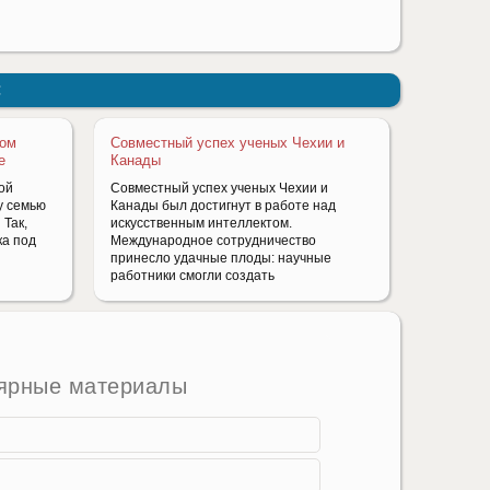
:
ном
Совместный успех ученых Чехии и
е
Канады
ой
Совместный успех ученых Чехии и
у семью
Канады был достигнут в работе над
Так,
искусственным интеллектом.
ка под
Международное сотрудничество
принесло удачные плоды: научные
работники смогли создать
ярные материалы