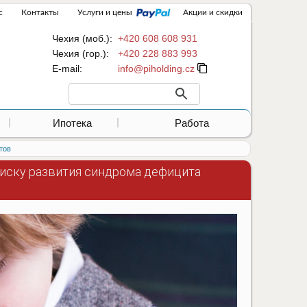
с
Контакты
Услуги и цены
Акции и скидки
Чехия (моб.):
+420 608 608 931
Чехия (гор.):
+420 228 883 993
Е-mail:
Ипотека
Работа
тов
иску развития синдрома дефицита