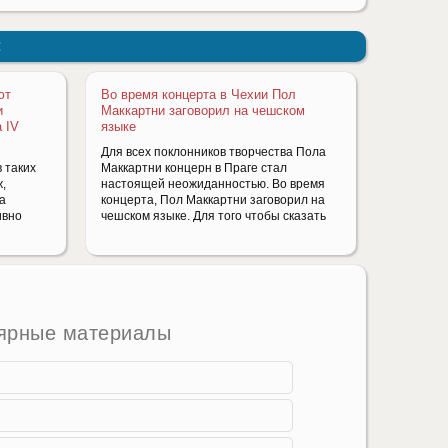
:
ют
Во время концерта в Чехии Пол
и
Маккартни заговорил на чешском
 IV
языке
Для всех поклонников творчества Пола
 таких
Маккартни концерн в Праге стал
ж,
настоящей неожиданностью. Во время
за
концерта, Пол Маккартни заговорил на
ивно
чешском языке. Для того чтобы сказать
ярные материалы