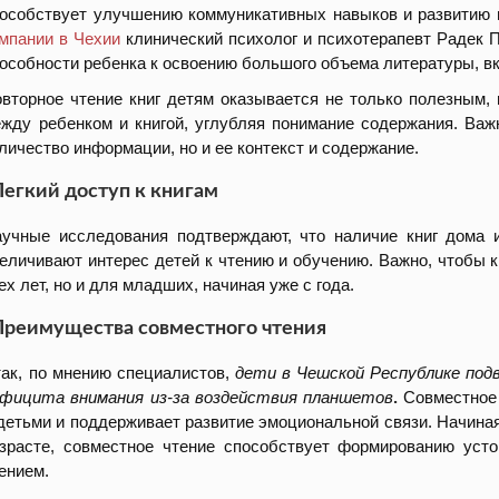
особствует улучшению коммуникативных навыков и развитию в
мпании в Чехии
клинический психолог и психотерапевт Радек Пт
особности ребенка к освоению большого объема литературы, в
вторное чтение книг детям оказывается не только полезным, 
жду ребенком и книгой, углубляя понимание содержания. Важ
личество информации, но и ее контекст и содержание.
Легкий доступ к книгам
учные исследования подтверждают, что наличие книг дома 
еличивают интерес детей к чтению и обучению. Важно, чтобы 
ех лет, но и для младших, начиная уже с года.
Преимущества совместного чтения
ак, по мнению специалистов,
дети в Чешской Республике под
фицита внимания из-за воздействия планшетов
.
Совместное 
детьми и поддерживает развитие эмоциональной связи. Начиная
зрасте, совместное чтение способствует формированию уст
ением.