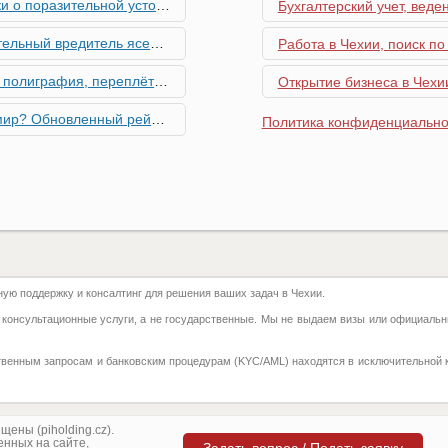
ьной устойчивости экономики Чехии
Бухгалтерский учет, веде
риближается к Чехии, необходима бдительность граждан
Работа в Чехии, поиск по
ровальные работы в Чехии - простая лицензия №14
Открытие бизнеса в Чехии
тинг глобальной мобильности 2026 года
Политика конфиденциально
их материалов в Чехии - простая лицензия №13
го товара в Чехии - простая лицензия №11
ку Семей с Детьми через Пособия по Уходу
ю поддержку и консалтинг для решения ваших задач в Чехии.
азделение готово противостоять терактам и угонам
 консультационные услуги, а не государственные. Мы не выдаем визы или официальн
добралась и до вашего двора
твенным запросам и банковским процедурам (KYC/AML) находятся в исключительной 
 на фуникулере
притягивают миллионы туристов?
ены (piholding.cz).
нных на сайте,