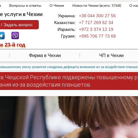
я
Вопросы и ответы
О Чехии
Новости Чехии (всего: 5768)
О на
 услуги в Чехии
Украина:
+38 044 300 27 56
Казахстан:
+7 717 269 62 34
 / Задать вопрос
Израиль:
+972 3 374 12 19
Грузия:
+995 706 77 73 68
м 23-й год
Фирма в Чехии
ЧП в Чехии
повышенному риску развития синдрома дефицита внимания из-за воздействия планше
 в Чешской Республике подвержены повышенному р
ания из-за воздействия планшетов