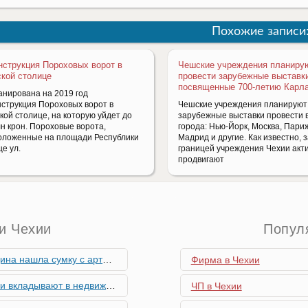
Похожие записи
нструкция Пороховых ворот в
Чешские учреждения планиру
кой столице
провести зарубежные выставк
посвященные 700-летию Карла
анирована на 2019 год
нструкция Пороховых ворот в
Чешские учреждения планируют
кой столице, на которую уйдет до
зарубежные выставки провести в
лн крон. Пороховые ворота,
города: Нью-Йорк, Москва, Пари
оложенные на площади Республики
Мадрид и другие. Как известно, 
це ул.
границей учреждения Чехии акт
продвигают
и Чехии
Попул
скими снарядами, остановив движение поездов
Фирма в Чехии
мость и почему меняются их предпочтения?
ЧП в Чехии