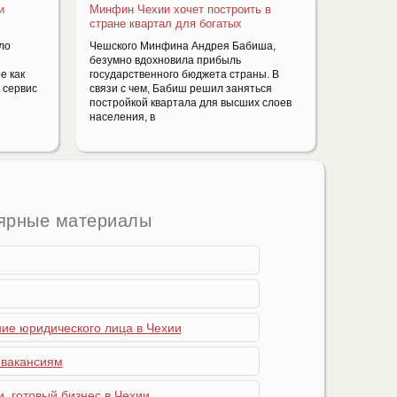
и
Минфин Чехии хочет построить в
стране квартал для богатых
ло
Чешского Минфина Андрея Бабиша,
безумно вдохновила прибыль
е как
государственного бюджета страны. В
 сервис
связи с чем, Бабиш решил заняться
постройкой квартала для высших слоев
населения, в
ярные материалы
ние юридического лица в Чехии
 вакансиям
, готовый бизнес в Чехии