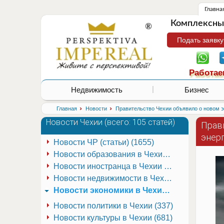
Главна
Комплексные
Подать заявку
Работае
Недвижимость
Бизнес
›
›
Главная
Новости
Правительство Чехии объявило о новом э
Новости Чехии (
всего: 105 статей
)
Прав
энер
Новости ЧР (статьи) (1655)
Новости образования в Чехии (251)
Новости иностранца в Чехии (223)
Новости недвижимости в Чехии (337)
Новости экономики в Чехии (941)
Новости политики в Чехии (337)
Новости культуры в Чехии (681)