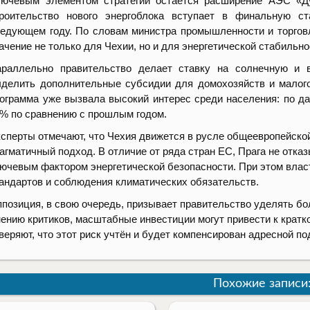
ючевым элементом стратегии остаётся расширение АЭС «Ду
троительство нового энергоблока вступает в финальную с
едующем году. По словам министра промышленности и торговл
ачение не только для Чехии, но и для энергетической стабильн
раллельно правительство делает ставку на солнечную и в
делить дополнительные субсидии для домохозяйств и малого
ограмма уже вызвала высокий интерес среди населения: по д
% по сравнению с прошлым годом.
сперты отмечают, что Чехия движется в русле общеевропейско
агматичный подход. В отличие от ряда стран ЕС, Прага не отказ
ючевым фактором энергетической безопасности. При этом влас
андартов и соблюдения климатических обязательств.
позиция, в свою очередь, призывает правительство уделять б
ению критиков, масштабные инвестиции могут привести к крат
веряют, что этот риск учтён и будет компенсирован адресной п
Похожие записи