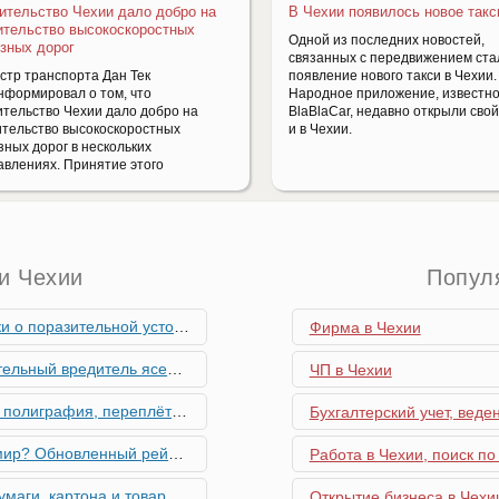
ительство Чехии дало добро на
В Чехии появилось новое такс
ительство высокоскоростных
Одной из последних новостей,
зных дорог
связанных с передвижением ста
стр транспорта Дан Тек
появление нового такси в Чехии.
нформировал о том, что
Народное приложение, известно
ительство Чехии дало добро на
BlaBlaCar, недавно открыли свой
ительство высокоскоростных
и в Чехии.
зных дорог в нескольких
авлениях. Принятие этого
и Чехии
Попул
ьной устойчивости экономики Чехии
Фирма в Чехии
риближается к Чехии, необходима бдительность граждан
ЧП в Чехии
ровальные работы в Чехии - простая лицензия №14
Бухгалтерский учет, веде
тинг глобальной мобильности 2026 года
Работа в Чехии, поиск по
их материалов в Чехии - простая лицензия №13
Открытие бизнеса в Чехии