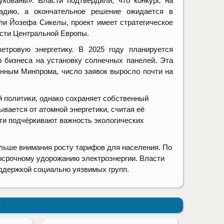
кованы». Власти подтвердили, что конкурс на
тадию, а окончательное решение ожидается в
и Йозефа Сикелы, проект имеет стратегическое
ости Центральной Европы.
етровую энергетику. В 2025 году планируется
 бизнеса на установку солнечных панелей. Эта
анным Минпрома, число заявок выросло почти на
й политики, однако сохраняет собственный
ывается от атомной энергетики, считая её
ти подчёркивают важность экологических
ольше внимания росту тарифов для населения. По
косрочному удорожанию электроэнергии. Власти
оддержкой социально уязвимых групп.
: