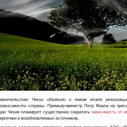
равительство Чехии объявило о новом этапе реализаци
езависимости страны
. Премьер-министр Петр Фиала на пресс
дах Чехия планирует существенно сократить
зависимость от и
ергетики и возобновляемых источников.