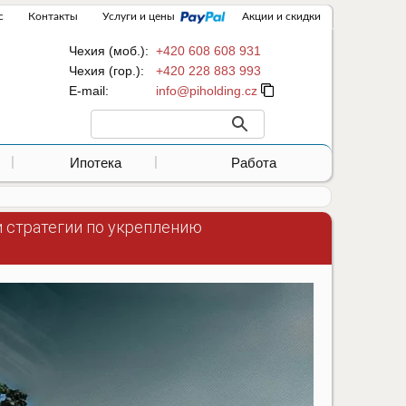
с
Контакты
Услуги и цены
Акции и скидки
Чехия (моб.):
+420 608 608 931
Чехия (гор.):
+420 228 883 993
Е-mail:
Ипотека
Работа
 стратегии по укреплению