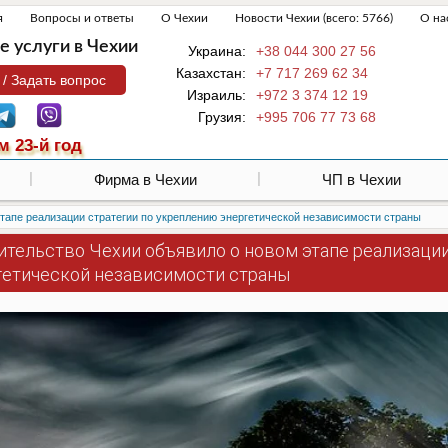
я
Вопросы и ответы
О Чехии
Новости Чехии (всего: 5766)
О на
 услуги в Чехии
Украина:
+38 044 300 27 56
Казахстан:
+7 717 269 62 34
 / Задать вопрос
Израиль:
+972 3 374 12 19
Грузия:
+995 706 77 73 68
м 23-й год
Фирма в Чехии
ЧП в Чехии
тапе реализации стратегии по укреплению энергетической независимости страны
ительство Чехии объявило о новом этапе реализации
гетической независимости страны