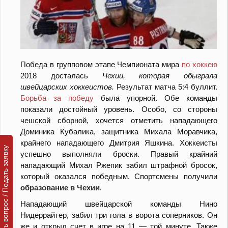
Победа в групповом этапе Чемпионата мира
по хоккею
2018 досталась
Чехии, которая обыграла
швейцарских хоккеистов.
Результат матча 5:4 буллит.
Борьба за победу
была упорной. Обе команды
показали достойный уровень. Особо, со стороны
чешской сборной, хочется отметить нападающего
Доминика Кубалика, защитника Михала Моравчика,
крайнего нападающего Дмитрия Яшкина. Хоккеисты
Задать вопрос / Подать заявку
успешно выполняли броски. Правый крайний
нападающий Михал Ржепик забил штрафной бросок,
который оказался победным. Спортсмены получили
образование в Чехии
.
Нападающий швейцарской команды Нино
Нидеррайтер, забил три гола в ворота соперников. Он
же и открыл счет в игре на 11 — той минуте. Также