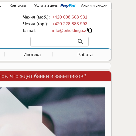
с
Контакты
Услуги и цены
Акции и скидки
Чехия (моб.):
+420 608 608 931
Чехия (гор.):
+420 228 883 993
Е-mail:
Ипотека
Работа
ов: что ждет банки и заемщиков?