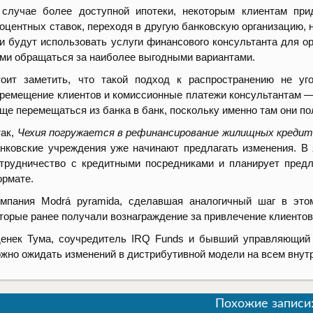
случае более доступной ипотеки, некоторым клиентам при
оцентных ставок, переходя в другую банковскую организацию, 
и будут использовать услуги финансового консультанта для о
ми обращаться за наиболее выгодными вариантами.
оит заметить, что такой подход к распространению не уг
ремещение клиентов и комиссионные платежи консультантам —
ще перемещаться из банка в банк, поскольку именно там они по
ак,
Чехия погружается в рефинансирование жилищных кредит
нковские учреждения уже начинают предлагать изменения. В 
трудничество с кредитными посредниками и планирует пред
рмате.
мпания Modrá pyramida, сделавшая аналогичный шаг в этом
торые ранее получали вознаграждение за привлечение клиентов 
енек Тума, соучредитель IRQ Funds и бывший управляющий
жно ожидать изменений в дистрибутивной модели на всем внут
Похожие записи