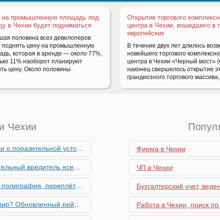
 на промышленную площадь под
Открытие торгового комплексн
ду в Чехии будет подниматься
центра в Чехии, вошедшего в 
европейских
шая половина всех девелоперов
т поднять цену на промышленную
В течение двух лет длилось воз
адь, которая в аренде — около 77%,
новейшего торгового комплексно
лько 11% наоборот планируют
центра в Чехии «Черный мост» 
ить цену. Около половины
наконец свершилось открытие э
грандиозного торгового массива,
и Чехии
Попул
ьной устойчивости экономики Чехии
Фирма в Чехии
риближается к Чехии, необходима бдительность граждан
ЧП в Чехии
ровальные работы в Чехии - простая лицензия №14
Бухгалтерский учет, веде
тинг глобальной мобильности 2026 года
Работа в Чехии, поиск по