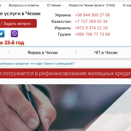
я
Вопросы и ответы
О Чехии
Новости Чехии (всего: 5766)
О на
 услуги в Чехии
Украина:
+38 044 300 27 56
Казахстан:
+7 717 269 62 34
 / Задать вопрос
Израиль:
+972 3 374 12 19
Грузия:
+995 706 77 73 68
м 23-й год
Фирма в Чехии
ЧП в Чехии
илищных кредитов: что ждет банки и заемщиков?
я погружается в рефинансирование жилищных кредит