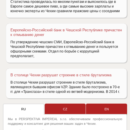
Статистика проводилась по многим пунктам и выяснилось где в
Европе самое дешевое пиво, а где самые высокие зарплаты и
конечно эксперты из Чехии сравнили пражские цены с соседними
Европейско-Российский банк в Чешской Республике причастен
к отмыванию денег
По утверждению чешских СМИ, Европейско-Российский банк в
Чешской Республике причастен к отмыванию денег и пользуется
офшорными схемами. Отдел по борьбе с коррупцией
предполагает,
В столице Чехии разрушат строение в стиле брутализма
В столице Чехии разрушат строение в стиле брутализма,
являющееся бывшим офисом VZP. Здание было построено в 70-е
гг. для «Трансгаза» в стиле одной из ветвей модернизма. В 2014 г.
RU
CZ
EN
Мы в PERSPEKTIVA IMPEREAL s.r.o. обеспечиваем профессиональную
поддержку и консалтинг для решения ваших задач в Чехии.