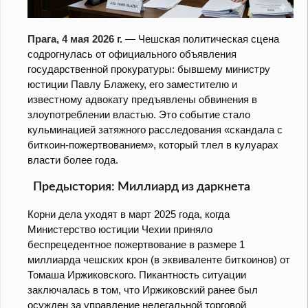
Прага, 4 мая 2026 г.
— Чешская политическая сцена
содрогнулась от официального объявления
государственной прокуратуры: бывшему министру
юстиции Павлу Блажеку, его заместителю и
известному адвокату предъявлены обвинения в
злоупотреблении властью. Это событие стало
кульминацией затяжного расследования «скандала с
биткоин-пожертвованием», который тлел в кулуарах
власти более года.
Предыстория: Миллиард из даркнета
Корни дела уходят в март 2025 года, когда
Министерство юстиции Чехии приняло
беспрецедентное пожертвование в размере 1
миллиарда чешских крон (в эквиваленте биткоинов) от
Томаша Иржиковского. Пикантность ситуации
заключалась в том, что Иржиковский ранее был
осужден за управление нелегальной торговой