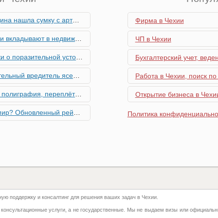
скими снарядами, остановив движение поездов
Фирма в Чехии
мость и почему меняются их предпочтения?
ЧП в Чехии
ьной устойчивости экономики Чехии
Бухгалтерский учет, веде
риближается к Чехии, необходима бдительность граждан
Работа в Чехии, поиск по
ровальные работы в Чехии - простая лицензия №14
Открытие бизнеса в Чехии
тинг глобальной мобильности 2026 года
Политика конфиденциально
их материалов в Чехии - простая лицензия №13
го товара в Чехии - простая лицензия №11
ку Семей с Детьми через Пособия по Уходу
ю поддержку и консалтинг для решения ваших задач в Чехии.
азделение готово противостоять терактам и угонам
 консультационные услуги, а не государственные. Мы не выдаем визы или официальн