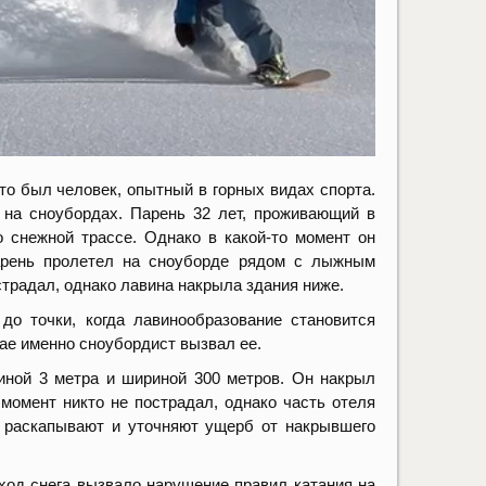
то был человек, опытный в горных видах спорта.
 на сноубордах. Парень 32 лет, проживающий в
 снежной трассе. Однако в какой-то момент он
Парень пролетел на сноуборде рядом с лыжным
страдал, однако лавина накрыла здания ниже.
до точки, когда лавинообразование становится
чае именно сноубордист вызвал ее.
иной 3 метра и шириной 300 метров. Он накрыл
момент никто не пострадал, однако часть отеля
ь раскапывают и уточняют ущерб от накрывшего
сход снега вызвало нарушение правил катания на