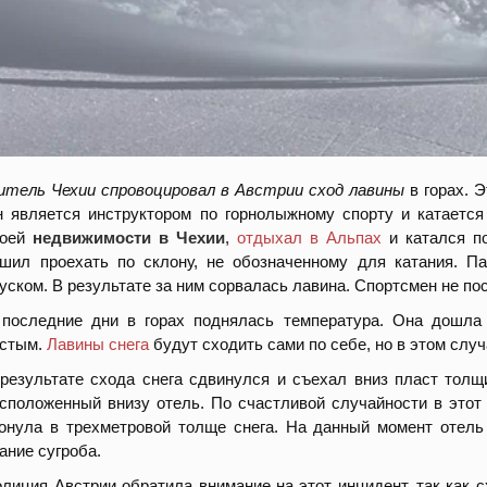
тель Чехии спровоцировал в Австрии сход лавины
в горах. Э
 является инструктором по горнолыжному спорту и катается
воей
недвижимости в Чехии
,
отдыхал в Альпах
и катался по
шил проехать по склону, не обозначенному для катания. 
уском. В результате за ним сорвалась лавина. Спортсмен не по
последние дни в горах поднялась температура. Она дошла 
астым.
Лавины снега
будут сходить сами по себе, но в этом слу
результате схода снега сдвинулся и съехал вниз пласт толщ
сположенный внизу отель. По счастливой случайности в этот 
онула в трехметровой толще снега. На данный момент отел
ание сугроба.
лиция Австрии обратила внимание на этот инцидент, так как 