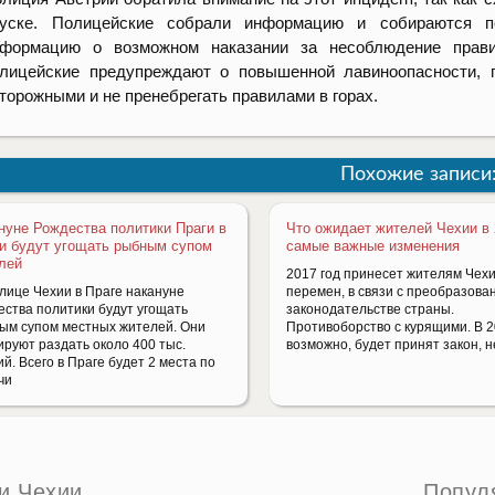
пуске. Полицейские собрали информацию и собираются п
нформацию о возможном наказании за несоблюдение прави
лицейские предупреждают о повышенной лавиноопасности, 
торожными и не пренебрегать правилами в горах.
Похожие записи
нуне Рождества политики Праги в
Что ожидает жителей Чехии в 
и будут угощать рыбным супом
самые важные изменения
лей
2017 год принесет жителям Чех
олице Чехии в Праге накануне
перемен, в связи с преобразова
ества политики будут угощать
законодательстве страны.
ым супом местных жителей. Они
Противоборство с курящими. В 2
ируют раздать около 400 тыс.
возможно, будет принят закон, н
й. Всего в Праге будет 2 места по
чи
и Чехии
Попул