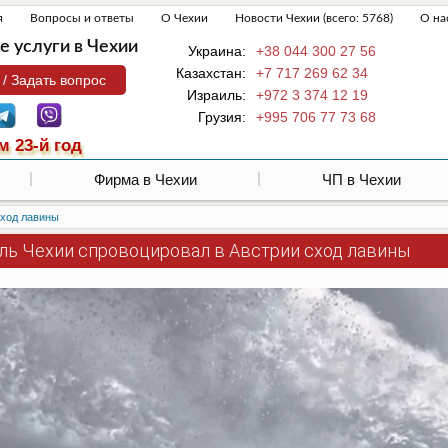
я
Вопросы и ответы
О Чехии
Новости Чехии (всего: 5768)
О на
 услуги в Чехии
Украина:
+38 044 300 27 56
Казахстан:
+7 717 269 62 34
 / Задать вопрос
Израиль:
+972 3 374 12 19
Грузия:
+995 706 77 73 68
м 23-й год
Фирма в Чехии
ЧП в Чехии
сход лавины
ль Чехии спровоцировал в Австрии сход лавины