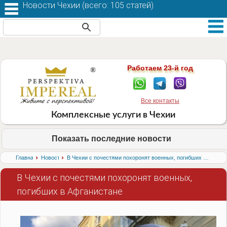
Новости Чехии (
всего: 105 статей
)
Работаем 23-й год
Все контакты
Комплексные услуги в Чехии
Показать последние новости
›
›
Главная
Новости
В Чехии с почестями похоронят военных, погибших в Афганистане
В Чехии с почестями похоронят военных,
погибших в Афганистане