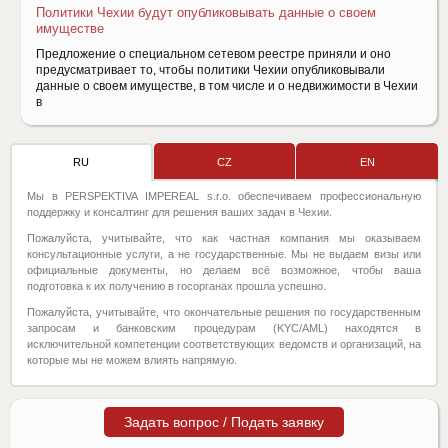
Политики Чехии будут опубликовывать данные о своем
имуществе
Предложение о специальном сетевом реестре приняли и оно
предусматривает то, чтобы политики Чехии опубликовывали
данные о своем имуществе, в том числе и о недвижимости в Чехии
в
RU
CZ
EN
Мы в PERSPEKTIVA IMPEREAL s.r.o. обеспечиваем профессиональную
поддержку и консалтинг для решения ваших задач в Чехии.
Пожалуйста, учитывайте, что как частная компания мы оказываем
консультационные услуги, а не государственные. Мы не выдаем визы или
официальные документы, но делаем всё возможное, чтобы ваша
подготовка к их получению в госорганах прошла успешно.
Пожалуйста, учитывайте, что окончательные решения по государственным
запросам и банковским процедурам (KYC/AML) находятся в
исключительной компетенции соответствующих ведомств и организаций, на
которые мы не можем влиять напрямую.
Задать вопрос / Подать заявку