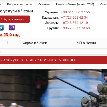
я
Вопросы и ответы
О Чехии
Новости Чехии (всего: 5768)
О на
 услуги в Чехии
Украина:
+38 044 300 27 56
Казахстан:
+7 717 269 62 34
 / Задать вопрос
Израиль:
+972 3 374 12 19
Грузия:
+995 706 77 73 68
м 23-й год
Фирма в Чехии
ЧП в Чехии
ы
хии закупают новые военные машины