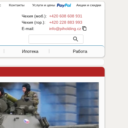
с
Контакты
Услуги и цены
Акции и скидки
Чехия (моб.):
+420 608 608 931
Чехия (гор.):
+420 228 883 993
Е-mail:
Ипотека
Работа