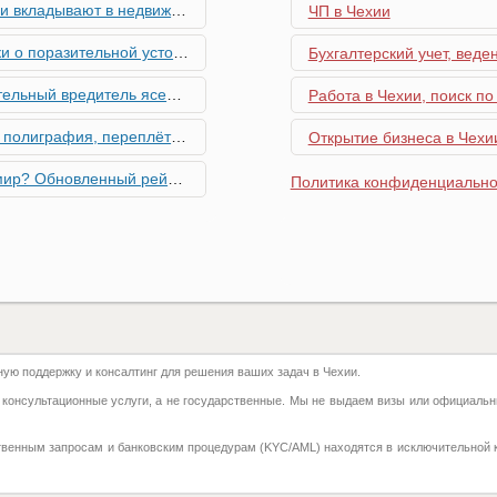
мость и почему меняются их предпочтения?
ЧП в Чехии
ьной устойчивости экономики Чехии
Бухгалтерский учет, веде
риближается к Чехии, необходима бдительность граждан
Работа в Чехии, поиск по
ровальные работы в Чехии - простая лицензия №14
Открытие бизнеса в Чехии
тинг глобальной мобильности 2026 года
Политика конфиденциально
их материалов в Чехии - простая лицензия №13
го товара в Чехии - простая лицензия №11
ку Семей с Детьми через Пособия по Уходу
ю поддержку и консалтинг для решения ваших задач в Чехии.
азделение готово противостоять терактам и угонам
 консультационные услуги, а не государственные. Мы не выдаем визы или официальн
добралась и до вашего двора
твенным запросам и банковским процедурам (KYC/AML) находятся в исключительной 
 на фуникулере