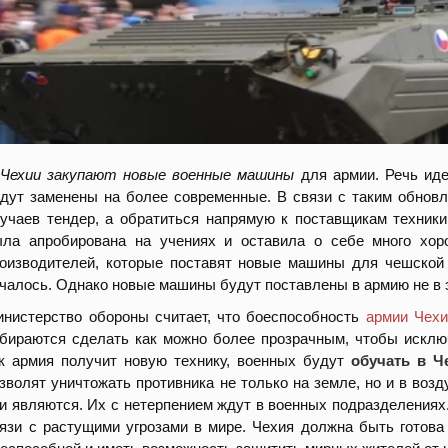
 Чехии закупают новые военные машины
для армии. Речь иде
дут заменены на более современные. В связи с таким обнов
учаев тендер, а обратиться напрямую к поставщикам техники
ла апробирована на учениях и оставила о себе много хор
оизводителей, которые поставят новые машины для чешской
чалось. Однако новые машины будут поставлены в армию не в э
нистерство обороны считает, что боеспособность
армии Чехи
бираются сделать как можно более прозрачным, чтобы исклю
к армия получит новую технику, военных будут
обучать в Ч
зволят уничтожать противника не только на земле, но и в во
и являются. Их с нетерпением ждут в военных подразделениях
язи с растущими угрозами в мире. Чехия должна быть готова