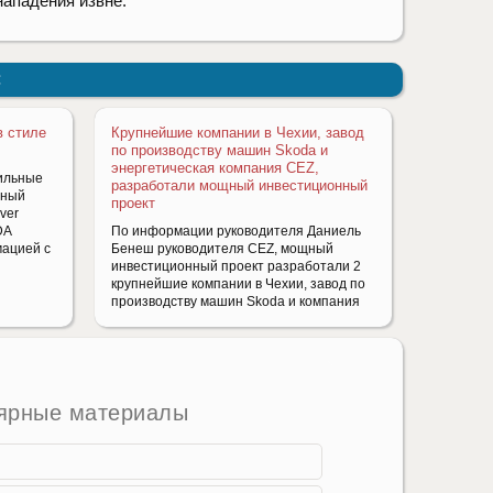
нападения извне.
:
в стиле
Крупнейшие компании в Чехии, завод
по производству машин Skoda и
энергетическая компания CEZ,
ильные
разработали мощный инвестиционный
зный
проект
ver
DA
По информации руководителя Даниель
ацией с
Бенеш руководителя CEZ, мощный
инвестиционный проект разработали 2
крупнейшие компании в Чехии, завод по
производству машин Skoda и компания
ярные материалы