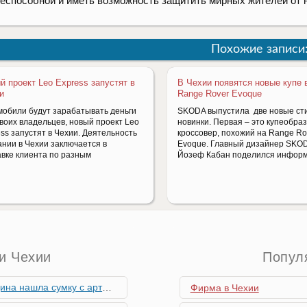
еспособной и иметь возможность защитить мирных жителей от 
Похожие записи
й проект Leo Express запустят в
В Чехии появятся новые купе 
и
Range Rover Evoque
мобили будут зарабатывать деньги
SKODA выпустила две новые ст
своих владельцев, новый проект Leo
новинки. Первая – это купеобра
ss запустят в Чехии. Деятельность
кроссовер, похожий на Range Ro
ании в Чехии заключается в
Evoque. Главный дизайнер SKO
авке клиента по разным
Йозеф Кабан поделился информ
и Чехии
Попул
скими снарядами, остановив движение поездов
Фирма в Чехии