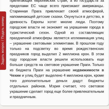
прилегающих европейских стран, а из государств за
пределами ЕС чаще всего приезжают американцы.
Старинная Прага привлекает своей атмосферой,
напоминающей детские сказки. Окунуться в детство, в
Задать вопрос / Подать заявку
древность Европы хотят многие люди. Поэтому
городские власти не экономят на украшении города в
туристический сезон. Одной из составляющих
праздничной атмосферы является иллюминация улиц
– украшение световыми элементами. В прошлом году
только на подсветку во время рождественских
праздников город выделил 2 миллиона крон. В этом
году городские власти решили использовать еще
больше средств на световое украшение Праги. Только
из бюджета Праги на украшение
недвижимости в
Чехии
и улиц будет выделено 4 миллиона крон, кроме
того дополнительные деньги дадут бюджеты
отдельных районов. Мэрия считает, что световое
украшение сделает город еще более привлекательным
и праздничным.