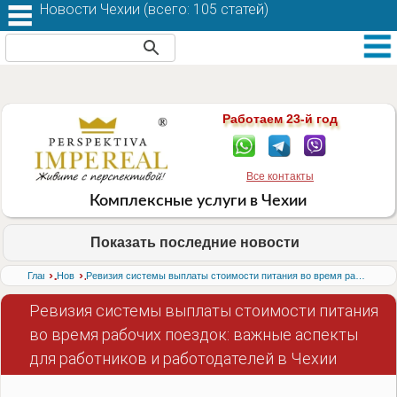
Новости Чехии (
всего: 105 статей
)
Работаем 23-й год
Все контакты
Комплексные услуги в Чехии
Показать последние новости
›
›
Главная
Новости
Ревизия системы выплаты стоимости питания во время рабочих поездок: важные аспекты для работников и работодателей в Чехии
Ревизия системы выплаты стоимости питания
во время рабочих поездок: важные аспекты
для работников и работодателей в Чехии