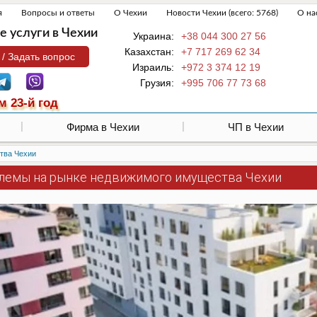
я
Вопросы и ответы
О Чехии
Новости Чехии (всего: 5768)
О на
 услуги в Чехии
Украина:
+38 044 300 27 56
Казахстан:
+7 717 269 62 34
 / Задать вопрос
Израиль:
+972 3 374 12 19
Грузия:
+995 706 77 73 68
м 23-й год
Фирма в Чехии
ЧП в Чехии
тва Чехии
лемы на рынке недвижимого имущества Чехии