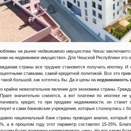
облемы на рынке недвижимого имущества Чехии
заключаются
нам на недвижимое имущество». Для Чешской Республики это о
ажданам страны все труднее становится получать ипотеку. И
оцентными ставками, самой кредитной политикой. Все это прив
 такой большой, как хотелось бы. Да и цены на
недвижимость 
о крайне нежелательное явление для экономики страны. Гражд
Праге
значительно снизятся, а вот платежи по ипотеке не
лачивать кредит, то при продаже недвижимости, он станет
лнует и сами банковские учреждения, которые столкнулись с 
давно национальный банк страны проводил анализ, который п
%, а в прошлом году этот параметр составлял 15-25%. Благод
дущем будет возможно корректировать цены. Но вот каким буде