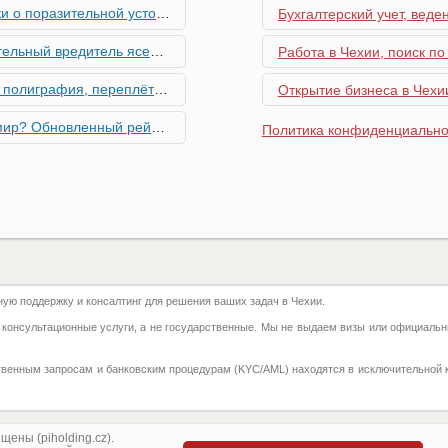
ьной устойчивости экономики Чехии
Бухгалтерский учет, веде
риближается к Чехии, необходима бдительность граждан
Работа в Чехии, поиск по
ровальные работы в Чехии - простая лицензия №14
Открытие бизнеса в Чехии
тинг глобальной мобильности 2026 года
Политика конфиденциально
их материалов в Чехии - простая лицензия №13
го товара в Чехии - простая лицензия №11
ку Семей с Детьми через Пособия по Уходу
ю поддержку и консалтинг для решения ваших задач в Чехии.
азделение готово противостоять терактам и угонам
 консультационные услуги, а не государственные. Мы не выдаем визы или официальн
добралась и до вашего двора
твенным запросам и банковским процедурам (KYC/AML) находятся в исключительной 
 на фуникулере
притягивают миллионы туристов?
ены (piholding.cz).