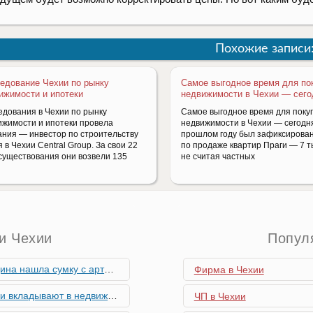
Похожие записи
едование Чехии по рынку
Самое выгодное время для по
ижимости и ипотеки
недвижимости в Чехии — сего
едования в Чехии по рынку
Самое выгодное время для поку
ижимости и ипотеки провела
недвижимости в Чехии — сегодня
ания — инвестор по строительству
прошлом году был зафиксирован
 в Чехии Central Group. За свои 22
по продаже квартир Праги — 7 т
 существования они возвели 135
не считая частных
и Чехии
Попул
скими снарядами, остановив движение поездов
Фирма в Чехии
мость и почему меняются их предпочтения?
ЧП в Чехии