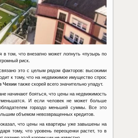
 в том, что внезапно может лопнуть «пузырь по
громный риск.
 связано это с целым рядом факторов: высокими
одит к тому, что на недвижимое имущество спрос
в Чехии
также скорей всего значительно упадут.
ане начинают бояться, что цены на
недвижимость
 уменьшатся. И если человек не может больше
 обладателем гораздо меньшей суммы. Все это
большим объемом невозвращенных кредитов.
оказал, что цены на квартиры уже завышены на
аря тому, что уровень переоценки растет, то в
т размер этой коррекции не известно.