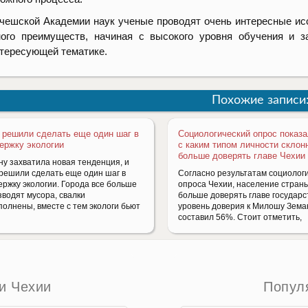
чешской Академии наук ученые проводят очень интересные и
ого преимуществ, начиная с высокого уровня обучения и з
тересующей тематике.
Похожие записи
 решили сделать еще один шаг в
Социологический опрос показ
ержку экологии
с каким типом личности склон
больше доверять главе Чехии
ну захватила новая тенденция, и
 решили сделать еще один шаг в
Согласно результатам социолог
ержку экологии. Города все больше
опроса Чехии, население стран
зводят мусора, свалки
больше доверять главе государст
полнены, вместе с тем экологи бьют
уровень доверия к Милошу Зема
составил 56%. Стоит отметить,
и Чехии
Попул