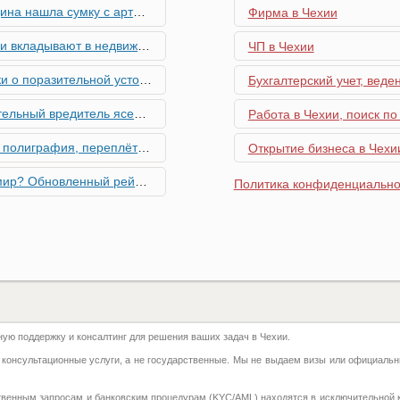
скими снарядами, остановив движение поездов
Фирма в Чехии
мость и почему меняются их предпочтения?
ЧП в Чехии
ьной устойчивости экономики Чехии
Бухгалтерский учет, веде
риближается к Чехии, необходима бдительность граждан
Работа в Чехии, поиск по
ровальные работы в Чехии - простая лицензия №14
Открытие бизнеса в Чехии
тинг глобальной мобильности 2026 года
Политика конфиденциально
их материалов в Чехии - простая лицензия №13
го товара в Чехии - простая лицензия №11
ку Семей с Детьми через Пособия по Уходу
ю поддержку и консалтинг для решения ваших задач в Чехии.
азделение готово противостоять терактам и угонам
 консультационные услуги, а не государственные. Мы не выдаем визы или официальн
добралась и до вашего двора
твенным запросам и банковским процедурам (KYC/AML) находятся в исключительной 