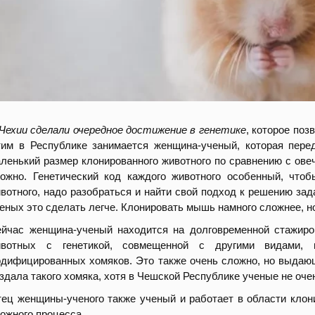
Чехии сделали очередное достижение в генетике
, которое поз
им в Республике занимается женщина-ученый, которая пере
ленький размер клонированного животного по сравнению с овеч
ожно. Генетический код каждого животного особенный, что
вотного, надо разобраться и найти свой подход к решению зад
еных это сделать легче. Клонировать мышь намного сложнее, н
йчас женщина-ученый находится на долговременной стажиро
ивотных с генетикой, совмещенной с другими видами, 
дифицированных хомяков. Это также очень сложно, но выдающ
здала такого хомяка, хотя в Чешской Республике ученые не очен
ец женщины-ученого также ученый и работает в области клони
ожного процесса.