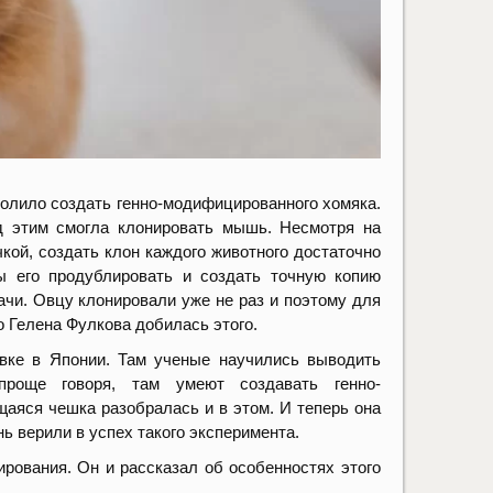
волило создать генно-модифицированного хомяка.
д этим смогла клонировать мышь. Несмотря на
кой, создать клон каждого животного достаточно
бы его продублировать и создать точную копию
ачи. Овцу клонировали уже не раз и поэтому для
о Гелена Фулкова добилась этого.
вке в Японии. Там ученые научились выводить
проще говоря, там умеют создавать генно-
аяся чешка разобралась и в этом. И теперь она
ь верили в успех такого эксперимента.
рования. Он и рассказал об особенностях этого