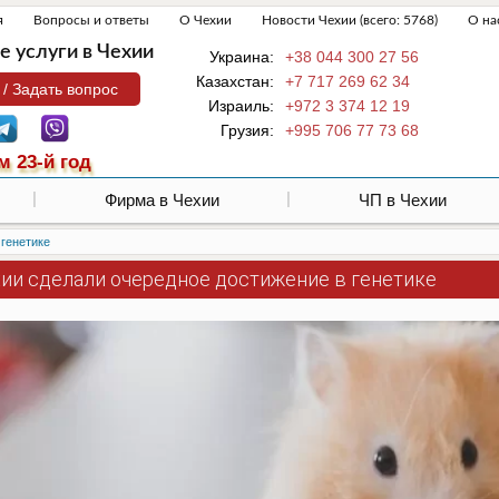
я
Вопросы и ответы
О Чехии
Новости Чехии (всего: 5768)
О на
 услуги в Чехии
Украина:
+38 044 300 27 56
Казахстан:
+7 717 269 62 34
 / Задать вопрос
Израиль:
+972 3 374 12 19
Грузия:
+995 706 77 73 68
м 23-й год
Фирма в Чехии
ЧП в Чехии
 генетике
хии сделали очередное достижение в генетике