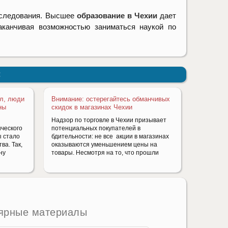
сследования. Высшее
образование в Чехии
дает
аканчивая возможностью заниматься наукой по
:
ал, люди
Внимание: остерегайтесь обманчивых
ны
скидок в магазинах Чехии
Надзор по торговле в Чехии призывает
ического
потенциальных покупателей в
ы стало
бдительности: не все акции в магазинах
ва. Так,
оказываются уменьшением цены на
ну
товары. Несмотря на то, что прошли
ярные материалы