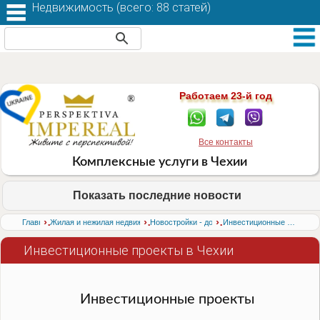
Недвижимость (
всего: 88 статей
)
Работаем 23-й год
Все контакты
Комплексные услуги в Чехии
Показать последние новости
›
›
›
Главная
Жилая и нежилая недвижимость в Чехии
Новостройки - дома в Чехии
Инвестиционные проекты в Чехии
Инвестиционные проекты в Чехии
Инвестиционные проекты